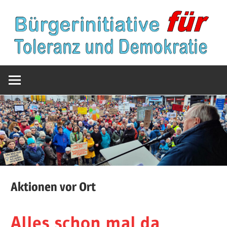
Zum
Inhalt
springen
Bürgerinitiative
Toleranz
für
Toleranz
und
und
Demokratie
Demokratie
Aktionen vor Ort
Alles schon mal da